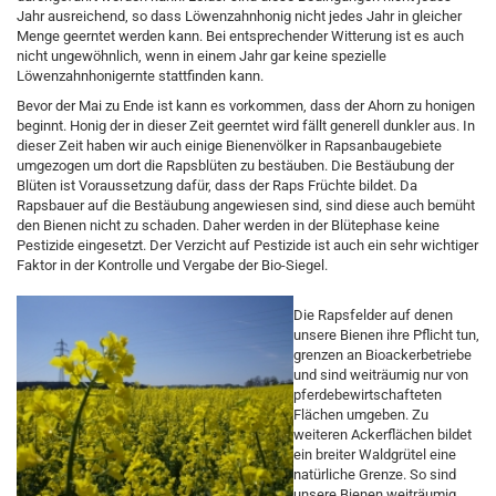
Jahr ausreichend, so dass Löwenzahnhonig nicht jedes Jahr in gleicher
Menge geerntet werden kann. Bei entsprechender Witterung ist es auch
nicht ungewöhnlich, wenn in einem Jahr gar keine spezielle
Löwenzahnhonigernte stattfinden kann.
Bevor der Mai zu Ende ist kann es vorkommen, dass der Ahorn zu honigen
beginnt. Honig der in dieser Zeit geerntet wird fällt generell dunkler aus. In
dieser Zeit haben wir auch einige Bienenvölker in Rapsanbaugebiete
umgezogen um dort die Rapsblüten zu bestäuben. Die Bestäubung der
Blüten ist Voraussetzung dafür, dass der Raps Früchte bildet. Da
Rapsbauer auf die Bestäubung angewiesen sind, sind diese auch bemüht
den Bienen nicht zu schaden. Daher werden in der Blütephase keine
Pestizide eingesetzt. Der Verzicht auf Pestizide ist auch ein sehr wichtiger
Faktor in der Kontrolle und Vergabe der Bio-Siegel.
Die Rapsfelder auf denen
unsere Bienen ihre Pflicht tun,
grenzen an Bioackerbetriebe
und sind weiträumig nur von
pferdebewirtschafteten
Flächen umgeben. Zu
weiteren Ackerflächen bildet
ein breiter Waldgrütel eine
natürliche Grenze. So sind
unsere Bienen weiträumig