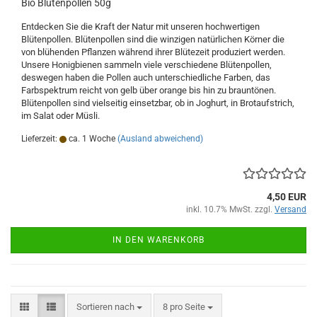
Bio Blütenpollen 50g
Entdecken Sie die Kraft der Natur mit unseren hochwertigen
Blütenpollen. Blütenpollen sind die winzigen natürlichen Körner die
von blühenden Pflanzen während ihrer Blütezeit produziert werden.
Unsere Honigbienen sammeln viele verschiedene Blütenpollen,
deswegen haben die Pollen auch unterschiedliche Farben, das
Farbspektrum reicht von gelb über orange bis hin zu brauntönen.
Blütenpollen sind vielseitig einsetzbar, ob in Joghurt, in Brotaufstrich,
im Salat oder Müsli.
Lieferzeit:
ca. 1 Woche
(Ausland abweichend)
4,50 EUR
inkl. 10.7% MwSt. zzgl.
Versand
IN DEN WARENKORB
Sortieren nach
pro Seite
Sortieren nach
8 pro Seite