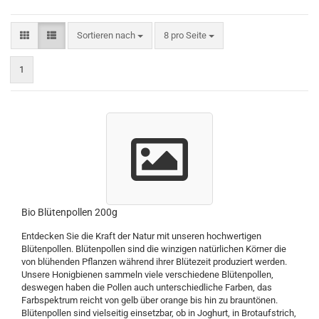
Sortieren nach
pro Seite
Sortieren nach
8 pro Seite
1
Bio Blütenpollen 200g
Entdecken Sie die Kraft der Natur mit unseren hochwertigen
Blütenpollen. Blütenpollen sind die winzigen natürlichen Körner die
von blühenden Pflanzen während ihrer Blütezeit produziert werden.
Unsere Honigbienen sammeln viele verschiedene Blütenpollen,
deswegen haben die Pollen auch unterschiedliche Farben, das
Farbspektrum reicht von gelb über orange bis hin zu brauntönen.
Blütenpollen sind vielseitig einsetzbar, ob in Joghurt, in Brotaufstrich,