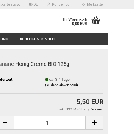
tkarten usw.
DE
Kundenlogin
Merkzettel
Ihr Warenkorb
0,00 EUR
HONIG
BIENENKÖNIGINNEN
UNSER BIO HONIG
BIENEN ZUM MIETEN
SUCHEN
anane Honig Creme BIO 125g
eferzeit:
ca. 3-4 Tage
(Ausland abweichend)
5,50 EUR
inkl. 19% MwSt. zzgl.
Versand