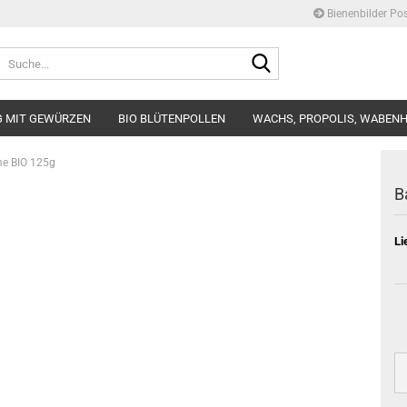
Bienenbilder Pos
Suche...
G MIT GEWÜRZEN
BIO BLÜTENPOLLEN
WACHS, PROPOLIS, WABEN
ÜBER UNS
GESCHENKIDEEN BIENENBILDER USW.
e BIO 125g
B
Li