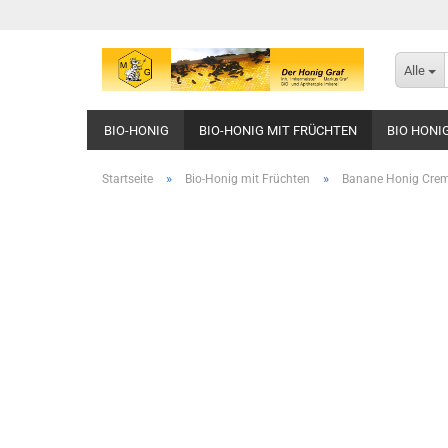
Alle
BIO-HONIG
BIO-HONIG MIT FRÜCHTEN
BIO HONI
BILDER, GESCHENKIDEEN, POSTKARTEN, PUZZLES USW.
»
»
Startseite
Bio-Honig mit Früchten
Banane Honig Crem